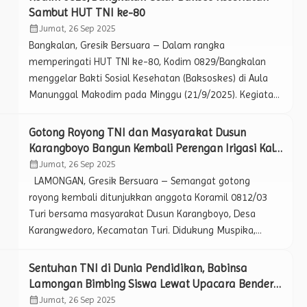
Ansor, Banser, serta tokoh agama dan masyarakat.
Sambut HUT TNI ke-80
Patroli dipimpin langsung oleh Batih Tuud dan Babinsa,
calendar_month
Jumat, 26 Sep 2025
bersama tokoh masyarakat setempat. Kegiatan ini […]
Bangkalan, Gresik Bersuara – Dalam rangka
memperingati HUT TNI ke-80, Kodim 0829/Bangkalan
menggelar Bakti Sosial Kesehatan (Baksoskes) di Aula
Manunggal Makodim pada Minggu (21/9/2025). Kegiatan
ini menghadirkan layanan pemeriksaan kesehatan mata
dan donor darah yang diikuti oleh personel TNI, ASN
Gotong Royong TNI dan Masyarakat Dusun
Kodim Bangkalan, Persit, serta masyarakat sekitar. Acara
Karangboyo Bangun Kembali Perengan Irigasi Kali
tersebut mendapat sambutan antusias dari peserta. Tim
Kruwul yang Tergerus Alam.
calendar_month
Jumat, 26 Sep 2025
medis yang bekerja sama […]
LAMONGAN, Gresik Bersuara – Semangat gotong
royong kembali ditunjukkan anggota Koramil 0812/03
Turi bersama masyarakat Dusun Karangboyo, Desa
Karangwedoro, Kecamatan Turi. Didukung Muspika,
pemerintah desa, komponen pendukung, dan seluruh
lapisan masyarakat, mereka melaksanakan karya bakti
Sentuhan TNI di Dunia Pendidikan, Babinsa
akbar memperbaiki perengan irigasi di bantaran Kali
Lamongan Bimbing Siswa Lewat Upacara Bendera
Kruwul, Senin (22/9/2025). Perengan irigasi tersebut
dan Pesan Moral Kebangsaan.
calendar_month
Jumat, 26 Sep 2025