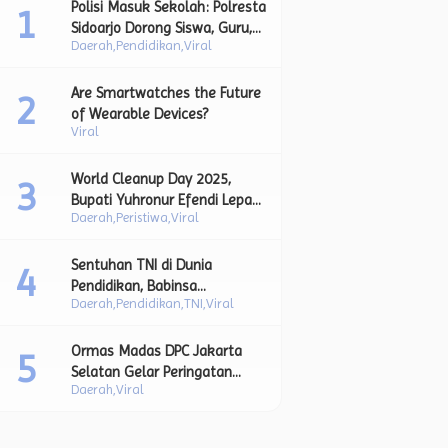
Polisi Masuk Sekolah: Polresta
Sidoarjo Dorong Siswa, Guru,
Daerah
Pendidikan
Viral
dan Orang Tua Bersatu Lawan
Perundungan.
Are Smartwatches the Future
of Wearable Devices?
Viral
World Cleanup Day 2025,
Bupati Yuhronur Efendi Lepas
Daerah
Peristiwa
Viral
Aksi Bersih Sampah sebagai
Bagian dari Upaya Strategis
Pengurangan Sampah Plastik.
Sentuhan TNI di Dunia
Pendidikan, Babinsa
Daerah
Pendidikan
TNI
Viral
Lamongan Bimbing Siswa
Lewat Upacara Bendera dan
Pesan Moral Kebangsaan.
Ormas Madas DPC Jakarta
Selatan Gelar Peringatan
Daerah
Viral
Maulid Nabi, Jadikan
Momentum Teladani Akhlak
Rasulullah SAW