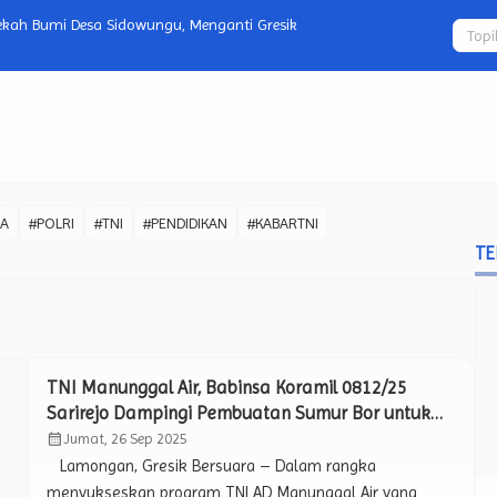
kah Bumi Desa Sidowungu, Menganti Gresik
Musyawarah 
hingga Toko
WA
#POLRI
#TNI
#PENDIDIKAN
#KABARTNI
TE
TNI Manunggal Air, Babinsa Koramil 0812/25
Sarirejo Dampingi Pembuatan Sumur Bor untuk
Warga yang Kesulitan Air Bersih.
calendar_month
Jumat, 26 Sep 2025
Lamongan, Gresik Bersuara – Dalam rangka
menyukseskan program TNI AD Manunggal Air yang