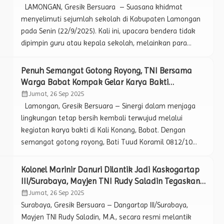
merupakan infrastruktur vital bagi pertanian warga.
LAMONGAN, Gresik Bersuara – Suasana khidmat
Kerusakan yang dibiarkan […]
menyelimuti sejumlah sekolah di Kabupaten Lamongan
pada Senin (22/9/2025). Kali ini, upacara bendera tidak
dipimpin guru atau kepala sekolah, melainkan para
Bintara Pembina Desa (Babinsa) jajaran Kodim
0812/Lamongan yang bertindak sebagai inspektur
Penuh Semangat Gotong Royong, TNI Bersama
upacara. Dengan seragam kebanggaan, para Babinsa
Warga Babat Kompak Gelar Karya Bakti
membawa semangat nasionalisme langsung ke
Pembersihan Sungai Kali Konang.
calendar_month
Jumat, 26 Sep 2025
hadapan siswa mulai tingkat SD/MI, SMP/MTs, […]
Lamongan, Gresik Bersuara – Sinergi dalam menjaga
lingkungan tetap bersih kembali terwujud melalui
kegiatan karya bakti di Kali Konang, Babat. Dengan
semangat gotong royong, Bati Tuud Koramil 0812/10
Babat, Peltu Akram, memimpin langsung kerja bakti
pembersihan sungai, Rabu (24/9/2025). Kegiatan ini tidak
Kolonel Marinir Danuri Dilantik Jadi Kaskogartap
hanya diikuti jajaran Babinsa Koramil 0812/10 Babat,
III/Surabaya, Mayjen TNI Rudy Saladin Tegaskan
tetapi juga melibatkan personel Polsek Babat,
Pentingnya Koordinasi dan Kolaborasi.
calendar_month
Jumat, 26 Sep 2025
perwakilan […]
Surabaya, Gresik Bersuara – Dangartap III/Surabaya,
Mayjen TNI Rudy Saladin, M.A., secara resmi melantik