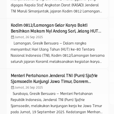
digagas Kepala Staf Angkatan Darat (KASAD) Jenderal
TNI Maruli Simanjuntak, jajaran Kodim 0812 Lamongan
melalui Babinsa Koramil 0812/25 Sarirejo, Serda M.
Sungep, melaksanakan pendampingan pembuatan
Kodim 0812/Lamongan Gelar Karya Bakti
sumur bor di Dusun Keradenan, Desa Sarirejo, Kecamatan
Bersihkan Makam Nyi Andong Sari, Jelang HUT
Sarirejo, Kabupaten Lamongan, Sabtu (20/9/2025).
ke-80 TNI untuk Pelestarian Cagar Budaya.
calendar_month
Jumat, 26 Sep 2025
Program TNI Manunggal Air merupakan inisiatif Kasad […]
Lamongan, Gresik Bersuara – Dalam rangka
menyambut Hari Ulang Tahun (HUT) ke-80 Tentara
Nasional Indonesia (TNI), Kodim 0812/Lamongan bersama
seluruh jajaran Koramil melaksanakan kegiatan karya
bakti massal. Salah satu fokus utama adalah
pembersihan situs cagar budaya Makam Nyi Andong
Menteri Pertahanan Jenderal TNI (Purn) Sjafrie
Sari yang terletak di Gunung Ratu, Dusun Cancing, Desa
Sjamsoedin Kunjungi Jawa Timur, Danrem
Sendangrejo, Kecamatan Ngimbang, Sabtu (20/9/2025).
084/Bhaskara Jaya Turut Menyambut
calendar_month
Jumat, 26 Sep 2025
Kegiatan ini melibatkan anggota TNI, […]
Surabaya, Gresik Bersuara – Menteri Pertahanan
Republik Indonesia, Jenderal TNI (Purn) Sjafrie
Sjamsoedin, melakukan kunjungan kerja ke Jawa Timur
pada Jumat, 19 September 2025. Kedatangan Menhan