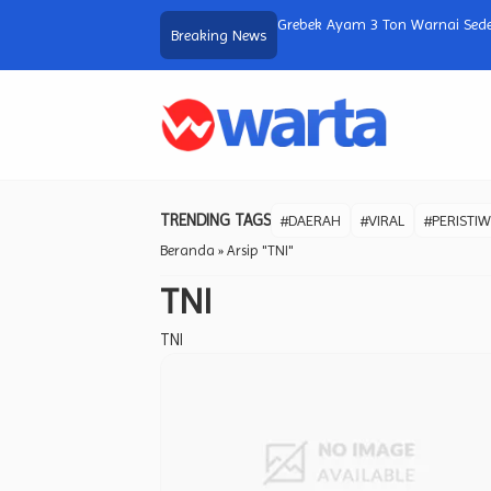
ima Tersangka Diamankan dan Barang
Grebek Ayam 3 Ton Warnai Sede
Breaking News
TRENDING TAGS
#DAERAH
#VIRAL
#PERISTI
Beranda
»
Arsip "TNI"
TNI
TNI