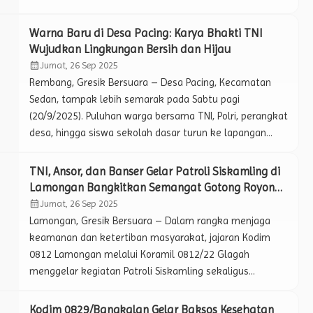
beserta rombongan disambut langsung oleh Komandan
Korem (Danrem) 084/Bhaskara Jaya, Brigjen TNI Danny
Warna Baru di Desa Pacing: Karya Bhakti TNI
Alkadrie, di Bandara Internasional Juanda. Brigjen TNI
Wujudkan Lingkungan Bersih dan Hijau
Danny Alkadrie menegaskan bahwa agenda kunjungan
calendar_month
Jumat, 26 Sep 2025
kerja Menteri Pertahanan kali ini berfokus
Rembang, Gresik Bersuara – Desa Pacing, Kecamatan
pada peninjauan […]
Sedan, tampak lebih semarak pada Sabtu pagi
(20/9/2025). Puluhan warga bersama TNI, Polri, perangkat
desa, hingga siswa sekolah dasar turun ke lapangan
mengikuti Karya Bhakti Teritorial Prima yang digelar
Koramil 13/Sedan Kodim 0720/Rembang. Kegiatan ini
TNI, Ansor, dan Banser Gelar Patroli Siskamling di
menjadi bagian dari peringatan HUT TNI ke-80 sekaligus
Lamongan Bangkitkan Semangat Gotong Royong
HUT Kodam IV/Diponegoro ke-75, dengan mengusung
Jaga Keamanan
calendar_month
Jumat, 26 Sep 2025
semangat kebersamaan […]
Lamongan, Gresik Bersuara – Dalam rangka menjaga
keamanan dan ketertiban masyarakat, jajaran Kodim
0812 Lamongan melalui Koramil 0812/22 Glagah
menggelar kegiatan Patroli Siskamling sekaligus
menjalin silaturahmi dengan tokoh agama, Minggu
(21/9/2029). Kegiatan ini melibatkan sinergi antara TNI,
Kodim 0829/Bangkalan Gelar Baksos Kesehatan