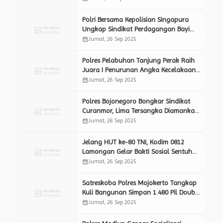
Perdamaian.
Polri Bersama Kepolisian Singapura
Ungkap Sindikat Perdagangan Bayi
Lintas Negara, 22 Tersangka
calendar_month
Jumat, 26 Sep 2025
Ditetapkan di Jawa Barat
Polres Pelabuhan Tanjung Perak Raih
Juara I Penurunan Angka Kecelakaan
Lalu Lintas, Lakalantas Turun Hingga
calendar_month
Jumat, 26 Sep 2025
44,6 Persen.
Polres Bojonegoro Bongkar Sindikat
Curanmor, Lima Tersangka Diamankan
dan Barang Bukti Empat Sepeda Motor
calendar_month
Jumat, 26 Sep 2025
Disita.
Jelang HUT ke-80 TNI, Kodim 0812
Lamongan Gelar Bakti Sosial Sentuh
Ratusan Warga
calendar_month
Jumat, 26 Sep 2025
Satreskoba Polres Mojokerto Tangkap
Kuli Bangunan Simpan 1.480 Pil Double
L
calendar_month
Jumat, 26 Sep 2025