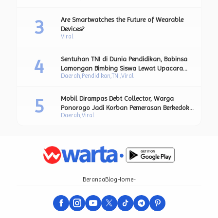
Sampah Plastik.
Are Smartwatches the Future of Wearable
Devices?
Viral
Sentuhan TNI di Dunia Pendidikan, Babinsa
Lamongan Bimbing Siswa Lewat Upacara
Daerah
Pendidikan
TNI
Viral
Bendera dan Pesan Moral Kebangsaan.
Mobil Dirampas Debt Collector, Warga
Ponorogo Jadi Korban Pemerasan Berkedok
Daerah
Viral
BT
Beranda
Blog
Home-