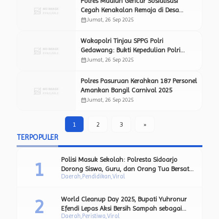
Polres Madiun Gencar Sosialisasi
Cegah Kenakalan Remaja di Desa
Purworejo
calendar_month
Jumat, 26 Sep 2025
Wakapolri Tinjau SPPG Polri
Gedawang: Bukti Kepedulian Polri
Terhadap Kesehatan dan
calendar_month
Jumat, 26 Sep 2025
Kesejahteraan Masyarakat
Polres Pasuruan Kerahkan 187 Personel
Amankan Bangil Carnival 2025
calendar_month
Jumat, 26 Sep 2025
1
2
3
»
TERPOPULER
Polisi Masuk Sekolah: Polresta Sidoarjo
Dorong Siswa, Guru, dan Orang Tua Bersatu
Daerah
Pendidikan
Viral
Lawan Perundungan.
World Cleanup Day 2025, Bupati Yuhronur
Efendi Lepas Aksi Bersih Sampah sebagai
Daerah
Peristiwa
Viral
Bagian dari Upaya Strategis Pengurangan