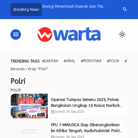
n Zona Integritas,
Sinergi Pemerintah Daerah dan TNI,
Here’s Why Bus
search
Breaking News
 Lakukan Studi Tiru ke
Groundbreaking Irigasi Bengawan Solo
Friendly Websi
 yang Sukses Raih
di Glagah Jadi Langkah Strategis
Tingkatkan Hasil Pertanian.
menu
light_mode
TRENDING TAGS
#DAERAH
#VIRAL
#PERISTIWA
#POLRI
#TNI
Beranda
»
Arsip "Polri"
Polri
POLRI
Operasi Tumpas Semeru 2025, Polres
Bangkalan Ungkap 16 Kasus Narkoba,
Amankan 18 Tersangka dan Sita Senpi
calendar_month
Jumat, 26 Sep 2025
Revolver.
FPU 7 MINUSCA Siap Diberangkatkan
ke Afrika Tengah, Kadivhubinter Polri
Tegaskan Profesionalisme dan Misi
calendar_month
Jumat, 26 Sep 2025