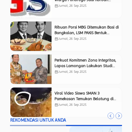
Pemerasan Berkedok BT
calendar_month
Jumat, 26 Sep 2025
Ribuan Porsi MBG Ditemukan Basi di
Bangkalan, LSM PAKIS Bentuk
Timsus Pemantau Independen Awasi
calendar_month
Jumat, 26 Sep 2025
Kinerja SPPG.
Perkuat Komitmen Zona Integritas,
Lapas Lamongan Lakukan Studi
Tiru ke Lapas Mojokerto yang
calendar_month
Jumat, 26 Sep 2025
Sukses Raih Predikat WBK.
Viral Video Siswa SMAN 3
Pamekasan Temukan Belatung di
Menu Makan Bergizi Gratis, Netizen
calendar_month
Jumat, 26 Sep 2025
Pertanyakan Kelayakan Program
MBG.
REKOMENDASI UNTUK ANDA