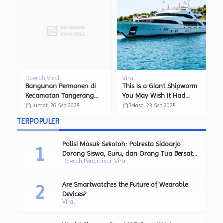
Daerah
Viral
Viral
Vi
n
Bangunan Permanen di
This Is a Giant Shipworm.
Sp
M
Kecamatan Tangerang
You May Wish It Had
U
diduga menjadi tempat
Stayed In Its Tube.
H
calendar_month
calendar_month
calendar_month
Jumat, 26 Sep 2025
Selasa, 23 Sep 2025
prostitusi online
TERPOPULER
Polisi Masuk Sekolah: Polresta Sidoarjo
Dorong Siswa, Guru, dan Orang Tua Bersatu
Daerah
Pendidikan
Viral
Lawan Perundungan.
Are Smartwatches the Future of Wearable
Devices?
Viral