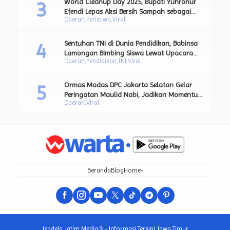
World Cleanup Day 2025, Bupati Yuhronur
Efendi Lepas Aksi Bersih Sampah sebagai
Daerah
Peristiwa
Viral
Bagian dari Upaya Strategis Pengurangan
Sampah Plastik.
Sentuhan TNI di Dunia Pendidikan, Babinsa
Lamongan Bimbing Siswa Lewat Upacara
Daerah
Pendidikan
TNI
Viral
Bendera dan Pesan Moral Kebangsaan.
Ormas Madas DPC Jakarta Selatan Gelar
Peringatan Maulid Nabi, Jadikan Momentum
Daerah
Viral
Teladani Akhlak Rasulullah SAW
Beranda
Blog
Home-
Jendela Jatim Media 9 - Informasi Terkini Jawa Timur