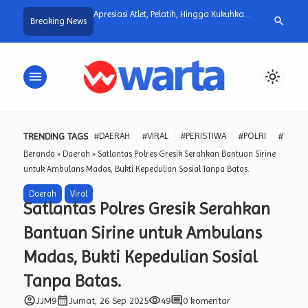
am: Silicon Valley Takes
Apresiasi Atlet, Pelatih, Hingga Kukuhkan
This Is a Gian
search
Breaking News
r
PBVSI Tandai Peringatan Haornas XLII
It Had Stayed I
menu
light_mode
TRENDING TAGS
#DAERAH
#VIRAL
#PERISTIWA
#POLRI
#TNI
Beranda
»
Daerah
»
Satlantas Polres Gresik Serahkan Bantuan Sirine
untuk Ambulans Madas, Bukti Kepedulian Sosial Tanpa Batas.
Daerah
Viral
Satlantas Polres Gresik Serahkan
Bantuan Sirine untuk Ambulans
Madas, Bukti Kepedulian Sosial
Tanpa Batas.
account_circle
calendar_month
visibility
comment
JJM9
Jumat, 26 Sep 2025
49
0 komentar