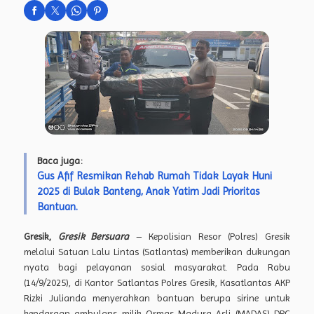
Baca juga:
Gus Afif Resmikan Rehab Rumah Tidak Layak Huni
2025 di Bulak Banteng, Anak Yatim Jadi Prioritas
Bantuan.
Gresik,
Gresik Bersuara
– Kepolisian Resor (Polres) Gresik
melalui Satuan Lalu Lintas (Satlantas) memberikan dukungan
nyata bagi pelayanan sosial masyarakat. Pada Rabu
(14/9/2025), di Kantor Satlantas Polres Gresik, Kasatlantas AKP
Rizki Julianda menyerahkan bantuan berupa sirine untuk
kendaraan ambulans milik Ormas Madura Asli (MADAS) DPC