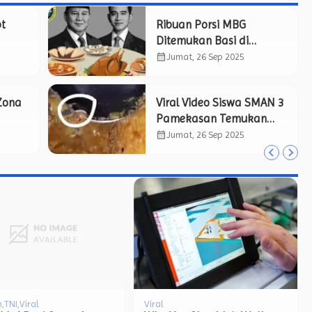
t
Ribuan Porsi MBG
Ditemukan Basi di
an
Bangkalan, LSM PAKIS
calendar_month
Jumat, 26 Sep 2025
k BT
Bentuk Timsus Pemantau
Independen Awasi Kinerja
Zona
Viral Video Siswa SMAN 3
SPPG.
Pamekasan Temukan
Studi
Belatung di Menu Makan
calendar_month
Jumat, 26 Sep 2025
kerto
Bergizi Gratis, Netizen
Pertanyakan Kelayakan
Program MBG.
Daerah
Viral