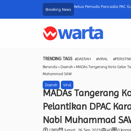
ah, Kadivhubinter Polri Tegaskan
Ketua Pemuda Pancasila PAC G
Breaking News
dalam Pelantikan Ketua Baru.
TRENDING TAGS
#DAERAH
#VIRAL
#PERISTI
Beranda
»
Daerah
»
MADAs Tangerang Kota Gelar Ta
Muhammad SAW
Daerah
Viral
MADAs Tangerang Kot
Pelantikan DPAC Kar
Nabi Muhammad SA
account_circle
calendar_month
visibility
comment
JJM9
Jumat, 26 Sep 2025
40
0 kome