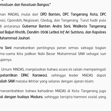
ersatuan dan Kesatuan Bangsa.”
pinan MADAS, mulai dari
DPD Banten, DPC Tangerang Kota, DPC
aci, Cipondoh, Neglasari, Ciledug, dan Tangerang. Turut hadir pula
di antaranya
Gubernur Banten Andra Soni, Walikota Tangerang
 Baijuri Khotib, Dandim 0506 Letkol Inf Ari Sutrisno, dan Kapolres
Muhammad Jauhari.
ra Soni
menekankan pentingnya peran ormas sebagai bagian
ama-sama kita jadikan Nabi Besar Muhammad SAW sebagai suri
ujarnya.
ua Umum MADAS, menjelaskan bahwa acara ini selain memperingati
m
pelantikan DPAC Karawaci
, sehingga kader MADAS dapat
ullah SAW
melalui ikhtiar yang selaras dengan ajaran Islam.
g, menambahkan bahwa kehadiran MADAS di Kota Tangerang juga
al dengan budaya Madura
, sehingga tercipta harmoni sosial yang