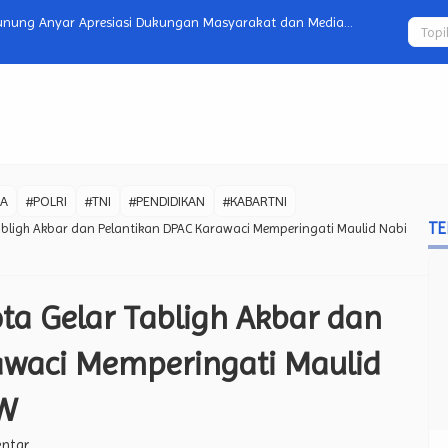
unung Anyar Apresiasi Dukungan Masyarakat dan Media
Kodim 0812/
80 TNI untuk
WA
#POLRI
#TNI
#PENDIDIKAN
#KABARTNI
TE
bligh Akbar dan Pelantikan DPAC Karawaci Memperingati Maulid Nabi
a Gelar Tabligh Akbar dan
awaci Memperingati Maulid
W
ntar