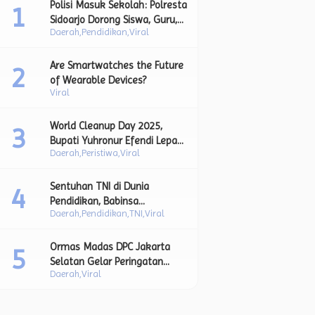
Polisi Masuk Sekolah: Polresta
Sidoarjo Dorong Siswa, Guru,
Daerah
Pendidikan
Viral
dan Orang Tua Bersatu Lawan
Perundungan.
Are Smartwatches the Future
of Wearable Devices?
Viral
World Cleanup Day 2025,
Bupati Yuhronur Efendi Lepas
Daerah
Peristiwa
Viral
Aksi Bersih Sampah sebagai
Bagian dari Upaya Strategis
Pengurangan Sampah Plastik.
Sentuhan TNI di Dunia
Pendidikan, Babinsa
Daerah
Pendidikan
TNI
Viral
Lamongan Bimbing Siswa
Lewat Upacara Bendera dan
Pesan Moral Kebangsaan.
Ormas Madas DPC Jakarta
Selatan Gelar Peringatan
Daerah
Viral
Maulid Nabi, Jadikan
Momentum Teladani Akhlak
Rasulullah SAW