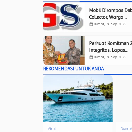
Mobil Dirampas Deb
Collector, Warga
Ponorogo Jadi Korb
calendar_month
Jumat, 26 Sep 2025
Pemerasan Berkedo
Perkuat Komitmen 
Integritas, Lapas
Lamongan Lakukan 
calendar_month
Jumat, 26 Sep 2025
Tiru ke Lapas Mojo
REKOMENDASI UNTUK ANDA
yang Sukses Raih
Predikat WBK.
Viral
Viral