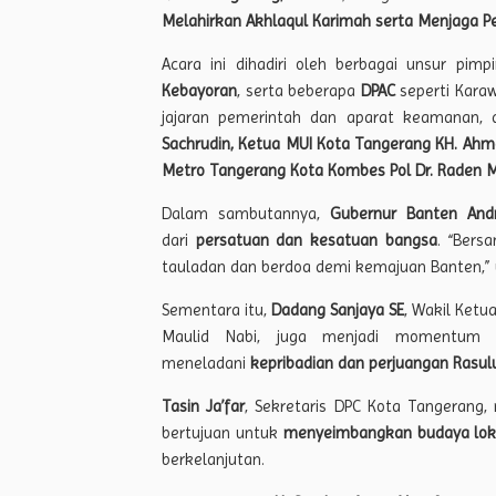
Melahirkan Akhlaqul Karimah serta Menjaga P
Acara ini dihadiri oleh berbagai unsur pim
Kebayoran
, serta beberapa
DPAC
seperti Karaw
jajaran pemerintah dan aparat keamanan, 
Sachrudin, Ketua MUI Kota Tangerang KH. Ahmad
Metro Tangerang Kota Kombes Pol Dr. Raden 
Dalam sambutannya,
Gubernur Banten And
dari
persatuan dan kesatuan bangsa
. “Bers
tauladan dan berdoa demi kemajuan Banten,” 
Sementara itu,
Dadang Sanjaya SE
, Wakil Ket
Maulid Nabi, juga menjadi momentu
meneladani
kepribadian dan perjuangan Rasul
Tasin Ja’far
, Sekretaris DPC Kota Tangeran
bertujuan untuk
menyeimbangkan budaya lok
berkelanjutan.