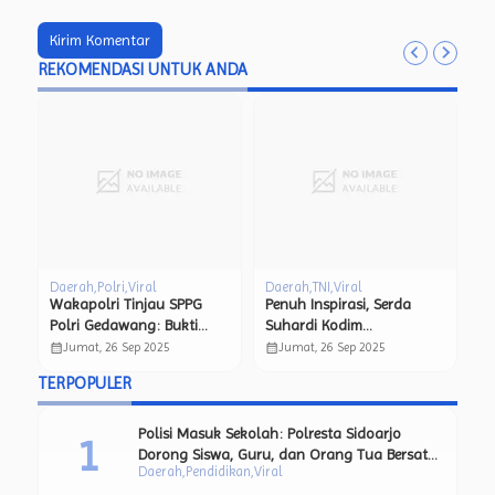
REKOMENDASI UNTUK ANDA
Viral
Daerah
Viral
IPhone 13 Mini Review: The
BLT-DD Tahap Tiga Resmi
Small Phone That’s
Disalurkan, Kepala Desa
ng
Actually Good
Grogol Pastikan
calendar_month
calendar_month
cale
Sabtu, 28 Agt 2021
Jumat, 26 Sep 2025
Penetapan Penerima
TERPOPULER
Sesuai Mekanisme
Polisi Masuk Sekolah: Polresta Sidoarjo
Dorong Siswa, Guru, dan Orang Tua Bersatu
Daerah
Pendidikan
Viral
Lawan Perundungan.