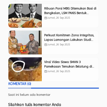
Ribuan Porsi MBG Ditemukan Basi di
Bangkalan, LSM PAKIS Bentuk
Timsus Pemantau Independen Awasi
calendar_month
Jumat, 26 Sep 2025
Kinerja SPPG.
Perkuat Komitmen Zona Integritas,
Lapas Lamongan Lakukan Studi
Tiru ke Lapas Mojokerto yang
calendar_month
Jumat, 26 Sep 2025
Sukses Raih Predikat WBK.
Viral Video Siswa SMAN 3
Pamekasan Temukan Belatung di
Menu Makan Bergizi Gratis, Netizen
calendar_month
Jumat, 26 Sep 2025
Pertanyakan Kelayakan Program
MBG.
KOMENTAR (0)
Saat ini belum ada komentar
Silahkan tulis komentar Anda