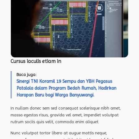
Cursus iaculis etiam in
Baca juga:
Sinergi TNI Koramil 19 Sempu dan YBH Pegasus
Patalala dalam Program Bedah Rumah, Hadirkan
Harapan Baru bagi Warga Banyuwangi.
In nullam donec sem sed consequat scelerisque nibh amet,
massa egestas risus, gravida vel amet, imperdiet volutpat
rutrum sociis quis velit, commodo enim aliquet.
Nunc volutpat tortor libero at augue mattis neque,