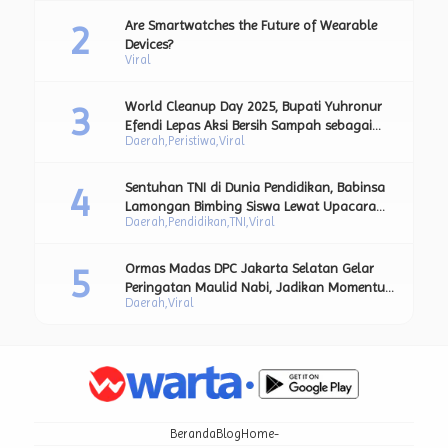
Are Smartwatches the Future of Wearable
Devices?
Viral
World Cleanup Day 2025, Bupati Yuhronur
Efendi Lepas Aksi Bersih Sampah sebagai
Daerah
Peristiwa
Viral
Bagian dari Upaya Strategis Pengurangan
Sampah Plastik.
Sentuhan TNI di Dunia Pendidikan, Babinsa
Lamongan Bimbing Siswa Lewat Upacara
Daerah
Pendidikan
TNI
Viral
Bendera dan Pesan Moral Kebangsaan.
Ormas Madas DPC Jakarta Selatan Gelar
Peringatan Maulid Nabi, Jadikan Momentum
Daerah
Viral
Teladani Akhlak Rasulullah SAW
Beranda
Blog
Home-