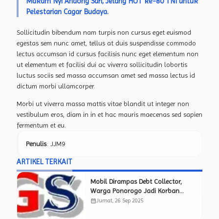
Makam Nyi Andong Sari, Jelang HUT ke-80 TNI untuk
Pelestarian Cagar Budaya.
Sollicitudin bibendum nam turpis non cursus eget euismod
egestas sem nunc amet, tellus at duis suspendisse commodo
lectus accumsan id cursus facilisis nunc eget elementum non
ut elementum et facilisi dui ac viverra sollicitudin lobortis
luctus sociis sed massa accumsan amet sed massa lectus id
dictum morbi ullamcorper.
Morbi ut viverra massa mattis vitae blandit ut integer non
vestibulum eros, diam in in et hac mauris maecenas sed sapien
fermentum et eu.
Penulis
: JJM9
ARTIKEL TERKAIT
Mobil Dirampas Debt Collector,
Warga Ponorogo Jadi Korban
Pemerasan Berkedok BT
calendar_month
Jumat, 26 Sep 2025