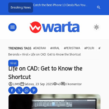
mpung DS Diduga Jadi
Catch the Best iPhone 13 Deals Plus Your
Wakapolri Tin
search
Breaking News
n, Kuasa Hukum Bawa
Favorite gadgets
Bukti Kepeduli
asi Mojokerto ke Polda
Kesehatan dan
Masyarakat
menu
light_mode
TRENDING TAGS
#DAERAH
#VIRAL
#PERISTIWA
#POLRI
#TNI
Beranda
»
Viral
»
Life on CAD: Get to Know the Shortcut
Viral
Life on CAD: Get to Know the
Shortcut
account_circle
calendar_month
visibility
comment
JJM9
Selasa, 23 Sep 2025
43
0 komentar