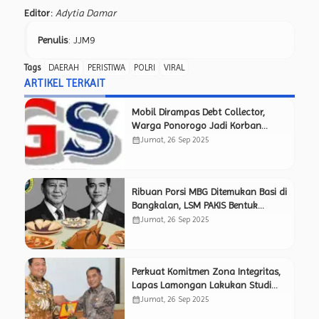
Editor:
Adytia Damar
Penulis
: JJM9
Tags
DAERAH
PERISTIWA
POLRI
VIRAL
ARTIKEL TERKAIT
Mobil Dirampas Debt Collector,
Warga Ponorogo Jadi Korban
Pemerasan Berkedok BT
calendar_month
Jumat, 26 Sep 2025
Ribuan Porsi MBG Ditemukan Basi di
Bangkalan, LSM PAKIS Bentuk
Timsus Pemantau Independen Awasi
calendar_month
Jumat, 26 Sep 2025
Kinerja SPPG.
Perkuat Komitmen Zona Integritas,
Lapas Lamongan Lakukan Studi
Tiru ke Lapas Mojokerto yang
calendar_month
Jumat, 26 Sep 2025
Sukses Raih Predikat WBK.