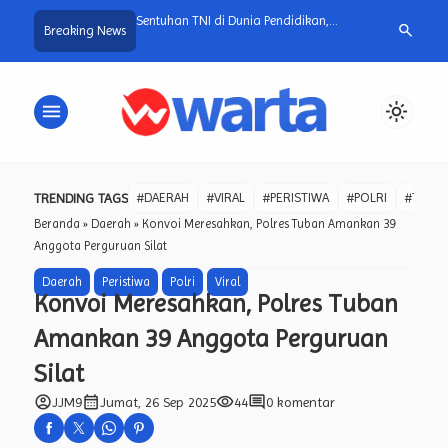
ti Pimpin Apel
Sentuhan TNI di Dunia Pendidikan,
IPhone 13 Mini
search
Breaking News
skan Pentingnya
Babinsa Lamongan Bimbing Siswa
That’s Actuall
gawai dalam
Lewat Upacara Bendera dan Pesan
GN
Moral Kebangsaan.
menu
light_mode
TRENDING TAGS
#DAERAH
#VIRAL
#PERISTIWA
#POLRI
#TNI
Beranda
»
Daerah
»
Konvoi Meresahkan, Polres Tuban Amankan 39
Anggota Perguruan Silat
Daerah
Peristiwa
Polri
Viral
Konvoi Meresahkan, Polres Tuban
Amankan 39 Anggota Perguruan
Silat
account_circle
calendar_month
visibility
comment
JJM9
Jumat, 26 Sep 2025
44
0 komentar