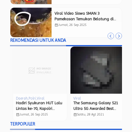
Viral Video Siswa SMAN 3
Pamekasan Temukan Belatung di
Menu Makan Bergizi Gratis, Netizen
calendar_month
Jumat, 26 Sep 2025
Pertanyakan Kelayakan Program
MBG.
REKOMENDASI UNTUK ANDA
Daerah
Polri
Viral
Viral
D
Hadiri Syukuran HUT Lalu
The Samsung Galaxy S21
P
Lintas ke-70, Kapolri
Ultra 5G Awarded Best
Pe
Luncurkan Digital
Smartphone
P
calendar_month
calendar_month
calendar_month
Jumat, 26 Sep 2025
Sabtu, 28 Agt 2021
Korlantas dan Sematkan
Ke
TERPOPULER
Pin Emas
L
44