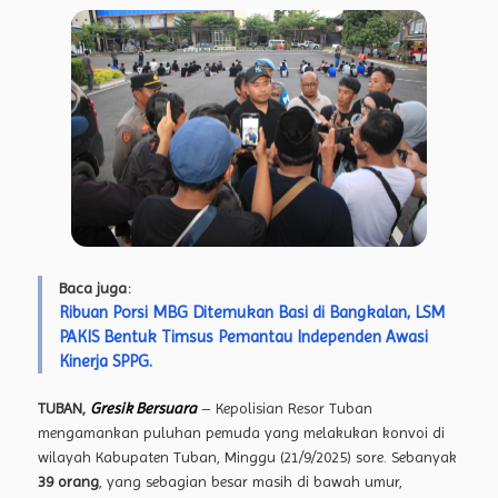
Baca juga:
Ribuan Porsi MBG Ditemukan Basi di Bangkalan, LSM
PAKIS Bentuk Timsus Pemantau Independen Awasi
Kinerja SPPG.
TUBAN,
Gresik Bersuara
– Kepolisian Resor Tuban
mengamankan puluhan pemuda yang melakukan konvoi di
wilayah Kabupaten Tuban, Minggu (21/9/2025) sore. Sebanyak
39 orang
, yang sebagian besar masih di bawah umur,