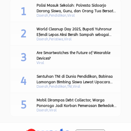
Polisi Masuk Sekolah: Polresta Sidoarjo
Dorong Siswa, Guru, dan Orang Tua Bersatu
Daerah
Pendidikan
Viral
Lawan Perundungan.
World Cleanup Day 2025, Bupati Yuhronur
Efendi Lepas Aksi Bersih Sampah sebagai
Daerah
Peristiwa
Viral
Bagian dari Upaya Strategis Pengurangan
Sampah Plastik.
Are Smartwatches the Future of Wearable
Devices?
Viral
Sentuhan TNI di Dunia Pendidikan, Babinsa
Lamongan Bimbing Siswa Lewat Upacara
Daerah
Pendidikan
TNI
Viral
Bendera dan Pesan Moral Kebangsaan.
Mobil Dirampas Debt Collector, Warga
Ponorogo Jadi Korban Pemerasan Berkedok
Daerah
Viral
BT