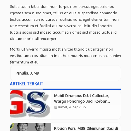
Sollicitudin bibendum nam turpis non cursus eget euismod
egestas sem nunc amet, tellus at duis suspendisse commodo
lectus accumsan id cursus facilisis nunc eget elementum non
ut elementum et facilisi dui ac viverra sollicitudin lobortis
luctus sociis sed massa accumsan amet sed massa lectus id
dictum morbi ullamcorper.
Morbi ut viverra massa mattis vitae blandit ut integer non
vestibulum eros, diam in in et hac mauris maecenas sed sapien
fermentum et eu.
Penulis
: JJM9
ARTIKEL TERKAIT
Mobil Dirampas Debt Collector,
Warga Ponorogo Jadi Korban
Pemerasan Berkedok BT
calendar_month
Jumat, 26 Sep 2025
Ribuan Porsi MBG Ditemukan Basi di