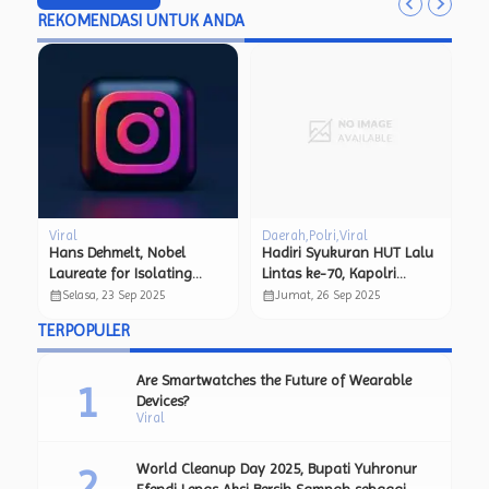
REKOMENDASI UNTUK ANDA
Viral
Daerah
Viral
Lalu
Best Fujifilm Cameras for
Kunjungi Polsek Kresek,
Every Photographer
Kapolresta Tangerang
Ajak Jajaran Teguhkan
calendar_month
calendar_month
Jumat, 17 Des 2021
Jumat, 26 Sep 2025
kan
Komitmen Layani
TERPOPULER
Masyarakat.
Are Smartwatches the Future of Wearable
Devices?
Viral
World Cleanup Day 2025, Bupati Yuhronur
Efendi Lepas Aksi Bersih Sampah sebagai