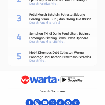
Daerah
Peristiwa
Viral
Bagian dari Upaya Strategis Pengurangan
Sampah Plastik.
Polisi Masuk Sekolah: Polresta Sidoarjo
Dorong Siswa, Guru, dan Orang Tua Bersatu
Daerah
Pendidikan
Viral
Lawan Perundungan.
Sentuhan TNI di Dunia Pendidikan, Babinsa
Lamongan Bimbing Siswa Lewat Upacara
Daerah
Pendidikan
TNI
Viral
Bendera dan Pesan Moral Kebangsaan.
Mobil Dirampas Debt Collector, Warga
Ponorogo Jadi Korban Pemerasan Berkedok
Daerah
Viral
BT
Beranda
Blog
Home-