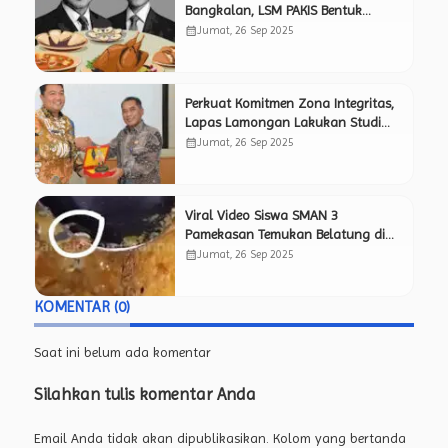
Bangkalan, LSM PAKIS Bentuk
Timsus Pemantau Independen Awasi
calendar_month
Jumat, 26 Sep 2025
Kinerja SPPG.
Perkuat Komitmen Zona Integritas,
Lapas Lamongan Lakukan Studi
Tiru ke Lapas Mojokerto yang
calendar_month
Jumat, 26 Sep 2025
Sukses Raih Predikat WBK.
Viral Video Siswa SMAN 3
Pamekasan Temukan Belatung di
Menu Makan Bergizi Gratis, Netizen
calendar_month
Jumat, 26 Sep 2025
Pertanyakan Kelayakan Program
MBG.
KOMENTAR (0)
Saat ini belum ada komentar
Silahkan tulis komentar Anda
Email Anda tidak akan dipublikasikan. Kolom yang bertanda