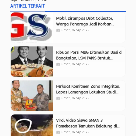
ARTIKEL TERKAIT
Mobil Dirampas Debt Collector,
Warga Ponorogo Jadi Korban
Pemerasan Berkedok BT
calendar_month
Jumat, 26 Sep 2025
Ribuan Porsi MBG Ditemukan Basi di
Bangkalan, LSM PAKIS Bentuk
Timsus Pemantau Independen Awasi
calendar_month
Jumat, 26 Sep 2025
Kinerja SPPG.
Perkuat Komitmen Zona Integritas,
Lapas Lamongan Lakukan Studi
Tiru ke Lapas Mojokerto yang
calendar_month
Jumat, 26 Sep 2025
Sukses Raih Predikat WBK.
Viral Video Siswa SMAN 3
Pamekasan Temukan Belatung di
Menu Makan Bergizi Gratis, Netizen
calendar_month
Jumat, 26 Sep 2025