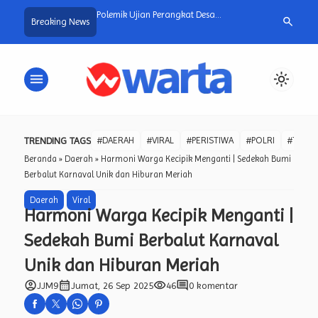
anen di Kecamatan
Polemik Ujian Perangkat Desa
Sinergi Pemeri
search
Breaking News
ga menjadi tempat
Sidomulyo, Peserta Gagal Tuding
Groundbreakin
Panitia Tidak Transparan dan
di Glagah Jadi
Pertanyakan Legalitas Pihak Ketiga
Tingkatkan Has
menu
light_mode
TRENDING TAGS
#DAERAH
#VIRAL
#PERISTIWA
#POLRI
#TNI
Beranda
»
Daerah
»
Harmoni Warga Kecipik Menganti | Sedekah Bumi
Berbalut Karnaval Unik dan Hiburan Meriah
Daerah
Viral
Harmoni Warga Kecipik Menganti |
Sedekah Bumi Berbalut Karnaval
Unik dan Hiburan Meriah
account_circle
calendar_month
visibility
comment
JJM9
Jumat, 26 Sep 2025
46
0 komentar