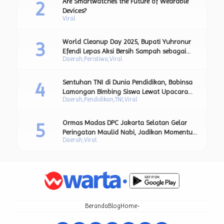
Are Smartwatches the Future of Wearable
Devices?
Viral
World Cleanup Day 2025, Bupati Yuhronur
Efendi Lepas Aksi Bersih Sampah sebagai
Daerah
Peristiwa
Viral
Bagian dari Upaya Strategis Pengurangan
Sampah Plastik.
Sentuhan TNI di Dunia Pendidikan, Babinsa
Lamongan Bimbing Siswa Lewat Upacara
Daerah
Pendidikan
TNI
Viral
Bendera dan Pesan Moral Kebangsaan.
Ormas Madas DPC Jakarta Selatan Gelar
Peringatan Maulid Nabi, Jadikan Momentum
Daerah
Viral
Teladani Akhlak Rasulullah SAW
Beranda
Blog
Home-