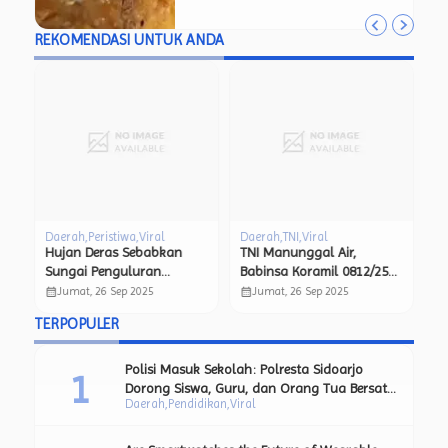
Pertanyakan Kelayakan Program
MBG.
REKOMENDASI UNTUK ANDA
Daerah
Peristiwa
Viral
Daerah
TNI
Viral
Vi
ne
Hujan Deras Sebabkan
TNI Manunggal Air,
Li
er
Sungai Penguluran
Babinsa Koramil 0812/25
th
Meluap, 830 KK di Malang
Sarirejo Dampingi
calendar_month
calendar_month
calendar_month
Jumat, 26 Sep 2025
Jumat, 26 Sep 2025
Selatan Dievakuasi Polisi
Pembuatan Sumur Bor
TERPOPULER
Bersama BPBD.
untuk Warga yang
Kesulitan Air Bersih.
Polisi Masuk Sekolah: Polresta Sidoarjo
Dorong Siswa, Guru, dan Orang Tua Bersatu
Daerah
Pendidikan
Viral
Lawan Perundungan.