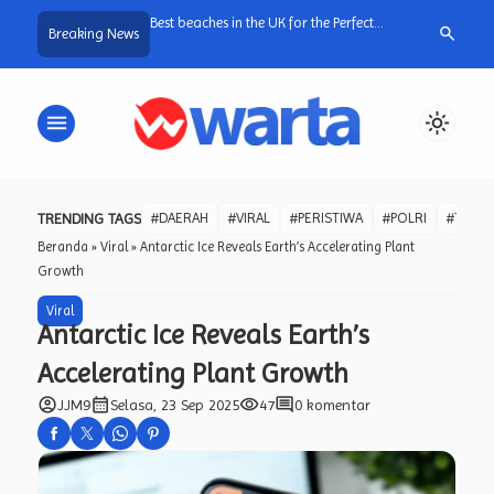
res Mojokerto Tangkap
Best beaches in the UK for the Perfect
Ribuan Porsi M
search
Breaking News
impan 1.480 Pil Double
Sandy Getaway
Bangkalan, LSM
Pemantau Inde
SPPG.
menu
light_mode
TRENDING TAGS
#DAERAH
#VIRAL
#PERISTIWA
#POLRI
#TNI
Beranda
»
Viral
»
Antarctic Ice Reveals Earth’s Accelerating Plant
Growth
Viral
Antarctic Ice Reveals Earth’s
Accelerating Plant Growth
account_circle
calendar_month
visibility
comment
JJM9
Selasa, 23 Sep 2025
47
0 komentar