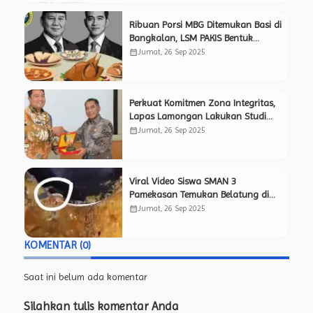
Ribuan Porsi MBG Ditemukan Basi di
Bangkalan, LSM PAKIS Bentuk
Timsus Pemantau Independen Awasi
calendar_month
Jumat, 26 Sep 2025
Kinerja SPPG.
Perkuat Komitmen Zona Integritas,
Lapas Lamongan Lakukan Studi
Tiru ke Lapas Mojokerto yang
calendar_month
Jumat, 26 Sep 2025
Sukses Raih Predikat WBK.
Viral Video Siswa SMAN 3
Pamekasan Temukan Belatung di
Menu Makan Bergizi Gratis, Netizen
calendar_month
Jumat, 26 Sep 2025
Pertanyakan Kelayakan Program
MBG.
KOMENTAR (0)
Saat ini belum ada komentar
Silahkan tulis komentar Anda