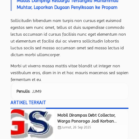
Madas Dampingi Keluarga Tersangka Muhammad
Muhtar, Laporkan Dugaan Penyiksaan ke Propam
Sollicitudin bibendum nam turpis non cursus eget euismod
egestas sem nunc amet, tellus at duis suspendisse commodo
lectus accumsan id cursus facilisis nunc eget elementum non
ut elementum et facilisi dui ac viverra sollicitudin lobortis
luctus sociis sed massa accumsan amet sed massa lectus id
dictum morbi ullamcorper.
Morbi ut viverra massa mattis vitae blandit ut integer non
vestibulum eros, diam in in et hac mauris maecenas sed sapien
fermentum et eu.
Penulis
: JJM9
ARTIKEL TERKAIT
Mobil Dirampas Debt Collector,
Warga Ponorogo Jadi Korban
Pemerasan Berkedok BT
calendar_month
Jumat, 26 Sep 2025