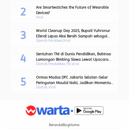
Are Smartwatches the Future of Wearable
Devices?
Viral
World Cleanup Day 2025, Bupati Yuhronur
Efendi Lepas Aksi Bersih Sampah sebagai
Daerah
Peristiwa
Viral
Bagian dari Upaya Strategis Pengurangan
Sampah Plastik.
Sentuhan TNI di Dunia Pendidikan, Babinsa
Lamongan Bimbing Siswa Lewat Upacara
Daerah
Pendidikan
TNI
Viral
Bendera dan Pesan Moral Kebangsaan.
Ormas Madas DPC Jakarta Selatan Gelar
Peringatan Maulid Nabi, Jadikan Momentum
Daerah
Viral
Teladani Akhlak Rasulullah SAW
Beranda
Blog
Home-